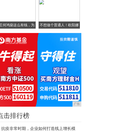
王何鸿燊这么有钱，为
不想做个普通人！欧阳娜
什
娜
广告
点击排行榜
抗疫非常时期，企业如何打造线上增长模