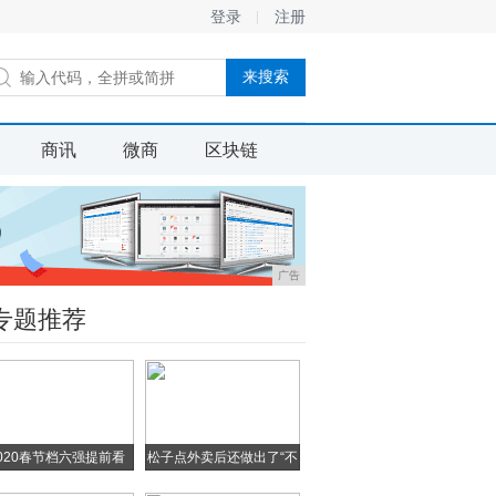
登录
注册
商讯
微商
区块链
广告
专题推荐
020春节档六强提前看
松子点外卖后还做出了“不