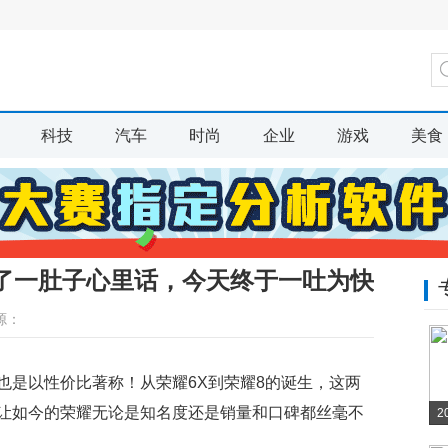
科技
汽车
时尚
企业
游戏
美食
憋了一肚子心里话，今天终于一吐为快
源：
也是以性价比著称！从荣耀6X到荣耀8的诞生，这两
让如今的荣耀无论是知名度还是销量和口碑都丝毫不
2