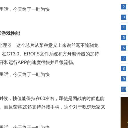
2
3
4
性和游戏性能
5
0处理器，这个芯片从某种意义上来说丝毫不输骁龙
6
在GT3.0、EROFS文件系统和方舟编译器的加持
7
开和运行APP的速度很快并且很流畅。
8
9
10
时候，帧值能保持在60左右，即使是团战的时候也能
。而且荣耀20还支持外接手柄，这个对于吃鸡玩家来