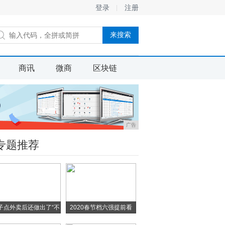
登录
注册
商讯
微商
区块链
广告
专题推荐
子点外卖后还做出了“不
2020春节档六强提前看