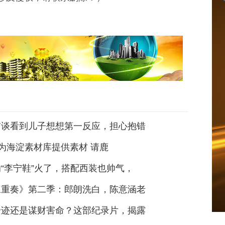
首谈看到儿子想想第一反应，担心抱错
29 为海淀素材库提供素材 请鹿
“李宁鞋”火了，搭配西装也帅气，
三重奏》第二季：郎朗洗白，陈意涵老
奇迹还是谋财害命？这部纪录片，揭露