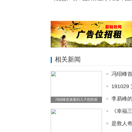
相关新闻
冯绍峰
1910
李易峰的
冯绍峰首谈看到儿子想想第
《幸福
是救人