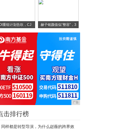
IOI重组计划告吹，CJ
赫子铭颜值似“整容”，3
广告
点击排行榜
同样都是转型导演，为什么赵薇的跨界效