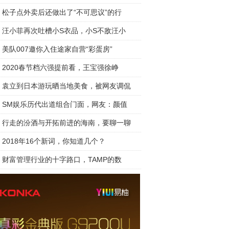
松子点外卖后还做出了“不可思议”的行
汪小菲再次吐槽小S衣品，小S不敌汪小
美队007邀你入住途家自营“彩蛋房”
2020春节档六强提前看，王宝强徐峥
袁立到日本游玩晒当地美食，被网友调侃
SM娱乐历代出道组合门面，网友：颜值
行走的汾酒与开拓前进的海南，要聊一聊
2018年16个新词，你知道几个？
财富管理行业的十字路口，TAMP的数