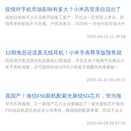
疫情对手机市场影响有多大？小米高管亲自说出了
虽然目前有不少企业都开始复工复产，不过从一定程度上来说，疫
答案
情带来的影响不可忽视。卢伟冰表示，2020年一月份中国市场大约
有3000万台手机出市。
2020-04-10 11:38:54
12期免息还送真无线耳机！小米手表尊享版预售就
而其他方面优惠还包括最高12期免息，并且在各大电商平台购买小
跳水？
米手表标准版，还可获得价值169元小米蓝牙项圈耳机青春版一
个。
2020-04-10 06:09:21
真国产！海信F50新机配紫光展锐5G芯片，华为海
华为不再孤独，又一家国产芯片企业要崛起了！紫光展锐芯片海信
思不再孤独
F50这款机器目前还未公布售价，根据他的配置来看，应该不会太
高，有可能接替RedmiK30 5会成为最
2020-04-09 09:57:00