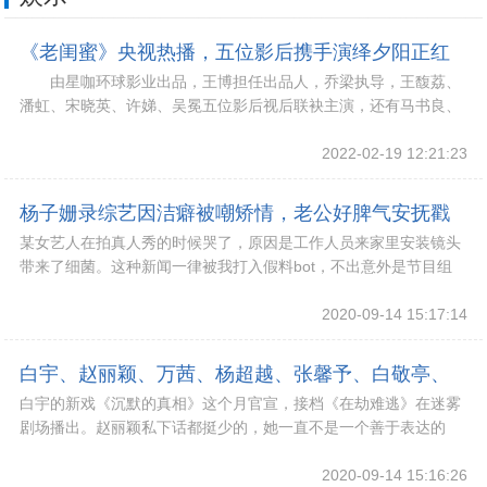
《老闺蜜》央视热播，五位影后携手演绎夕阳正红
由星咖环球影业出品，王博担任出品人，乔梁执导，王馥荔、
潘虹、宋晓英、许娣、吴冕五位影后视后联袂主演，还有马书良、
王诗槐、崔鹏等一众实力派演员加盟的都市情感剧
2022-02-19 12:21:23
杨子姗录综艺因洁癖被嘲矫情，老公好脾气安抚戳
某女艺人在拍真人秀的时候哭了，原因是工作人员来家里安装镜头
笑点，快被夸疯了
带来了细菌。这种新闻一律被我打入假料bot，不出意外是节目组
搞噱头玩夸张，但没想到是真的，这位女艺人是
2020-09-14 15:17:14
白宇、赵丽颖、万茜、杨超越、张馨予、白敬亭、
白宇的新戏《沉默的真相》这个月官宣，接档《在劫难逃》在迷雾
于朦胧
剧场播出。赵丽颖私下话都挺少的，她一直不是一个善于表达的
人，因为说话的问题从出道就被黑过不少，人红的时
2020-09-14 15:16:26