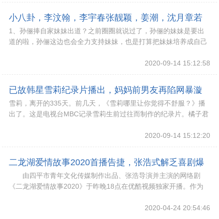
小八卦，李汶翰，李宇春张靓颖，姜潮，沈月章若
1、孙俪捧自家妹妹出道？之前圈圈就说过了，孙俪的妹妹是要出
楠，孙俪
道的啦，孙俪这边也会全力支持妹妹，也是打算把妹妹培养成自己
的接班人，毕竟她现在算是剧圈扛把子，老公邓超
2020-09-14 15:12:58
已故韩星雪莉纪录片播出，妈妈前男友再陷网暴漩
雪莉，离开的335天。前几天，《雪莉哪里让你觉得不舒服？》播
涡，恶意从未消失
出了。这是电视台MBC记录雪莉生前过往而制作的纪录片。橘子君
唯独没有想到——这个生前被流言蜚语包围的
2020-09-14 15:12:20
二龙湖爱情故事2020首播告捷，张浩式解乏喜剧爆
由四平市青年文化传媒制作出品、张浩导演并主演的网络剧
笑不断
《二龙湖爱情故事2020》于昨晚18点在优酷视频独家开播。作为
《二龙湖爱情故事》第一季的续集，此剧一经播
2020-04-24 20:54:46