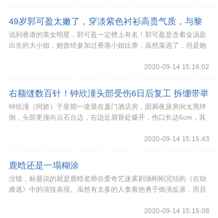
49岁郭可盈太嫩了，穿淡紫色衬衫高贵气质，与黎
说到香港的美女明星，郭可盈一定榜上有名！郭可盈是含着金汤匙
姿同框也很美
出生的大小姐，她曾经参加过香港小姐比赛，虽然落选了，但是她
还是拥有了一大批属于自己的粉丝，后来她成为T
2020-09-14 15:16:02
右额缝数百针！钟欣潼头部受伤6日后复工 拆绷带举
钟欣潼（阿娇）于星期一凌晨在厦门酒店房，因屙夜尿房间太黑绊
V字遮伤口
倒，头部更撞向云石台边，右边近眉骨处爆开，伤口长达6cm，其
后送往医院缝针达数十针，不过因伤口出现状况
2020-09-14 15:15:43
鹿晗还是一塌糊涂
没错，标题说的就是鹿晗老师在爱奇艺迷雾剧场刚刚完结的《在劫
难逃》中的演技表现。虽然有太多的人拿着他勇于饰演反派，而且
还是那种文质彬彬的“衣冠禽兽”来证明鹿晗老师
2020-09-14 15:15:08