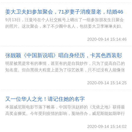
姜大卫夫妇参加聚会，71岁妻子消瘦显老，结婚46
9月13日，汪曼玲在个人社交账号上晒出了一组参加朋友生日聚会
年恩爱如初
的照片。这次聚会，来了不少圈中名人，包括姜大卫李琳琳夫妇、
黄淑仪、佘诗曼妈妈、张国荣经纪人陈淑芬等等
2020-09-14 15:14:46
张靓颖《中国新说唱》唱自身经历，卡其色西装彰
明星被黑是常有的事情，甚至有的是自我炒作，只为了提高自己的
显气质，知性迷人
知名度。但自黑很大程度上是为了综艺效果，只不过没有人能像张
靓颖这样在节目中将自己的过往经历唱出来，而且
2020-09-14 15:14:25
又一位华人之光！请记住她的名字
本届威尼斯电影节落下帷幕，中国导演赵婷的《无依之地》获得最
高奖金狮奖。今年受到疫情的影响，戛纳停办，威尼斯能如期举行
实属不易。由于情况特殊，很多影人都没能到现场
2020-09-14 15:14:02