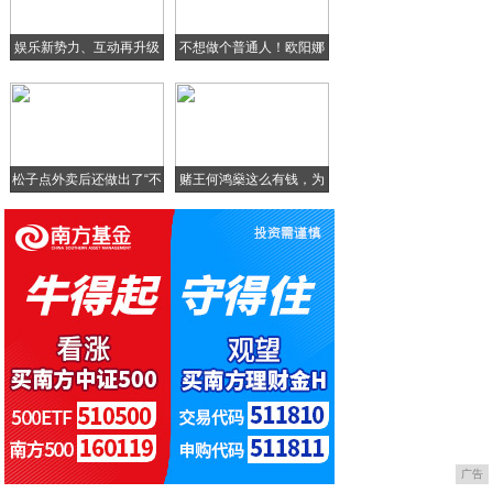
鹿晗还是一塌糊涂
娱乐新势力、互动再升级
不想做个普通人！欧阳娜
姜大卫夫妇参加聚会，71岁妻子消瘦显老，
娜
张靓颖《中国新说唱》唱自身经历，卡其色西
松子点外卖后还做出了“不
赌王何鸿燊这么有钱，为
什
广告