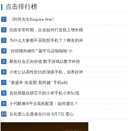
点击排行榜
《时尚先生Esquire·fine》
1
抗疫非常时期，企业如何打造线上增长模
2
为什么大家都不买联想手机了？网友的评
3
“自研猪肉难吃”“扁平马达嗡嗡嗡”小
4
聚焦社会正向价值 数字游戏以数字科技
5
小米公认高性价比的顶级手机，业界好评
6
“襄盛举·绘蓝图·新跨越” 手机e站
7
首款搭载自研芯片的小米手机小米5c现
8
十代酷睿i9平台装机配置：如何避坑？
9
从化爱心志愿者在行动 9月7日 爱心
10