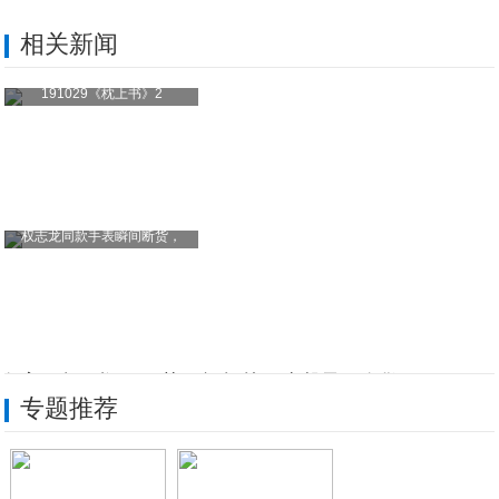
相关新闻
191029《枕上书》2
权志龙同款手表瞬间断货，
白宇、赵丽颖、万茜、杨超越、张馨予、白敬
专题推荐
49岁郭可盈太嫩了，穿淡紫色衬衫高贵气质
右额缝数百针！钟欣潼头部受伤6日后复工