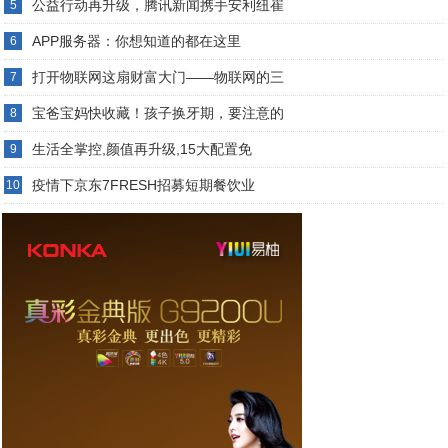
公益行动再升级，腾讯新闻携手安利纽崔
5
APP服务器：你想知道的都在这里
6
打开物联网这扇财富大门——物联网的三
7
宝爸宝妈快收藏！孩子换牙期，要注意的
8
生活全掌控,颜值再升级,15大配置免
9
疫情下京东7FRESH招募短期餐饮业
10