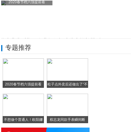
2020春节档六强提前看
抗疫非常时期，企业如何打造线上增长模型？
专题推荐
康立明生物旗下长安心获准欧盟上市（CE）
「网易云音乐」歌单推荐算法-由技术同学体
「成功案例」智能家居中不可缺少的蓝牙模块
2020春节档六强提前看
松子点外卖后还做出了“不
那香海文旅度假小镇工程建设全面推进，奏响
焙卡滋蛋糕店加盟，让您轻松坐享财富
不想做个普通人！欧阳娜
权志龙同款手表瞬间断
娜
货，