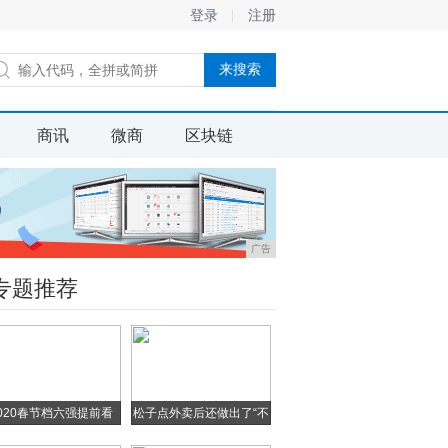
登录
注册
商讯
微商
区块链
广告
专题推荐
020春节档六强提前看
松子点外卖后还做出了“不