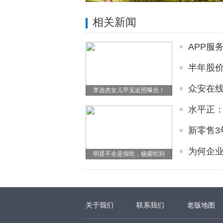
相关新闻
APP服
半年股价
众安在
李连杰女儿罕见近照曝光！
水平正：克
新零售3
为何企业
明星不全是假吃，杨紫吃到
关于我们
联系我们
老版地图