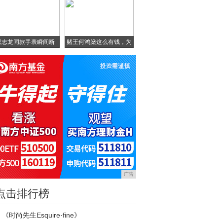
权志龙同款手表瞬间断
赌王何鸿燊这么有钱，为
货，
什
广告
点击排行榜
《时尚先生Esquire·fine》