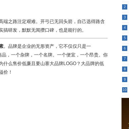
2
3
高端之路注定艰难。开弓已无回头箭，自己选得路含
4
实搞研发，默默无闻攒口碑，也是能行的。
5
素
。品牌是企业的无形资产，它不仅仅只是一
6
样的商品，一个杂牌，一个名牌。一个便宜，一个昂贵。你
7
为什么售价低廉且要山寨大品牌LOGO？大品牌的低
8
溢价！
9
10