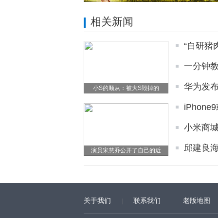
相关新闻
“自研猪
一分钟
华为发布
小S的顺从：被大S毁掉的
iPho
小米商
邱建良
演员宋慧乔公开了自己的近
关于我们
联系我们
老版地图