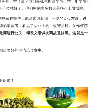
90hz屏幕、xx马达？他们会在意你这个吊打xx，那个吊打
这个价位就好了。他们中的大多数人是很少上微博的。
的副总裁在微博上讽刺这讽刺那，一味的贬低友商，过
牌的消费者，看见了买xx手机，收智商税。又作何感
微博进行公关，却发文暗讽友商故意抹黑。这就是一
相信美好的事情总会发生。
谢谢啦！