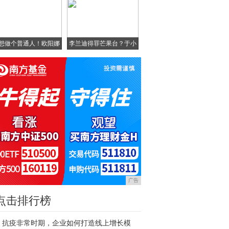
想做个普通人！欧阳娜
李兰迪得罪芒果台？于小
娜
彤
广告
点击排行榜
抗疫非常时期，企业如何打造线上增长模