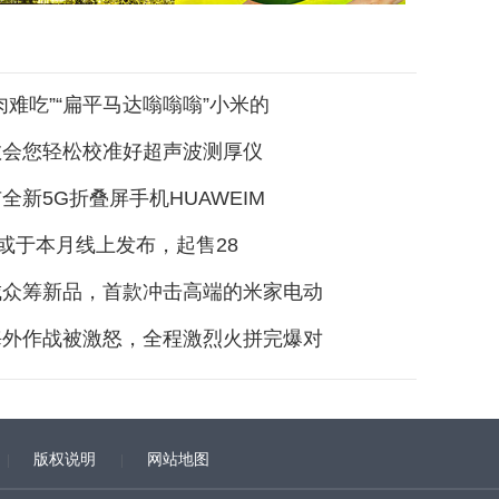
肉难吃”“扁平马达嗡嗡嗡”小米的
教会您轻松校准好超声波测厚仪
全新5G折叠屏手机HUAWEIM
ne9或于本月线上发布，起售28
城众筹新品，首款冲击高端的米家电动
海外作战被激怒，全程激烈火拼完爆对
版权说明
网站地图