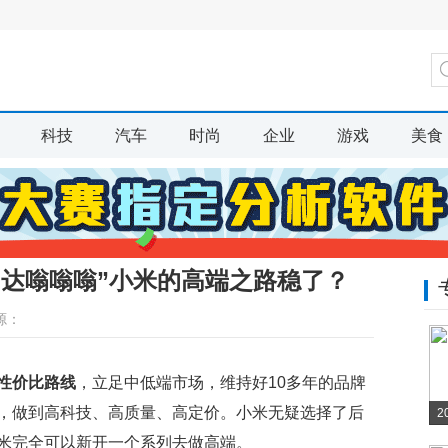
科技
汽车
时尚
企业
游戏
美食
马达嗡嗡嗡”小米的高端之路稳了？
源：
性价比路线
，立足中低端市场，维持好10多年的品牌
，做到高科技、高质量、高定价。小米无疑选择了后
2
米完全可以新开一个系列去做高端。