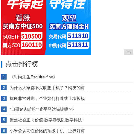
广告
点击排行榜
《时尚先生Esquire·fine》
1
为什么大家都不买联想手机了？网友的评
2
抗疫非常时期，企业如何打造线上增长模
3
“自研猪肉难吃”“扁平马达嗡嗡嗡”小
4
聚焦社会正向价值 数字游戏以数字科技
5
小米公认高性价比的顶级手机，业界好评
6