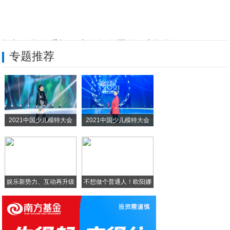
华为5G旗舰手机正式发布 全渠道开启预售
专题推荐
一加氢OS再更新：新增抬手亮屏+全新字体
传新款iPhone正在测试 摄像头是亮点
史上最强耳机攻略，这些耳机你都用过了吗？
2021中国少儿模特大会
2021中国少儿模特大会
手机投屏到电脑上，三种方法快速学会！!
只有高考生有这福利：购锤子坚果Pro手机
娱乐新势力、互动再升级
不想做个普通人！欧阳娜
娜