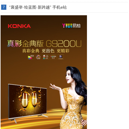
“襄盛举·绘蓝图·新跨越” 手机e站
7