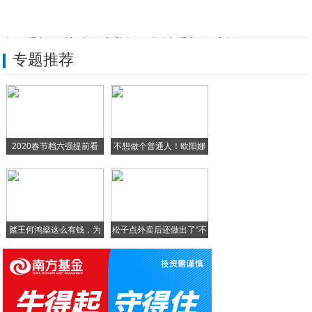
按住手机开关键，这养操作能让手机更流畅，
专题推荐
双模5G+电影镜头 荣耀V30系列预热短
盘点手机最实用的三大隐藏功能，苹果华为都
高端没戏低端发力：LG发布新款Andro
2020春节档六强提前看
不想做个普通人！欧阳娜
阿尔卡特巨屏手机亮相CES 配置是亮点
娜
「早 8 点档」回顾黑莓的起起落落，哪一
赌王何鸿燊这么有钱，为
松子点外卖后还做出了“不
什