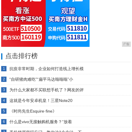
广告
点击排行榜
抗疫非常时期，企业如何打造线上增长模
1
“自研猪肉难吃”“扁平马达嗡嗡嗡”小
2
为什么大家都不买联想手机了？网友的评
3
这就是今年安卓机皇！三星Note20
4
《时尚先生Esquire·fine》
5
什么是vivo无接触购机服务？“放着
6