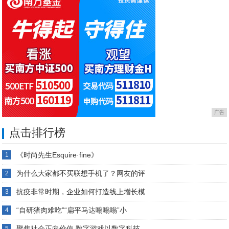
广告
点击排行榜
《时尚先生Esquire·fine》
1
为什么大家都不买联想手机了？网友的评
2
抗疫非常时期，企业如何打造线上增长模
3
“自研猪肉难吃”“扁平马达嗡嗡嗡”小
4
聚焦社会正向价值 数字游戏以数字科技
5