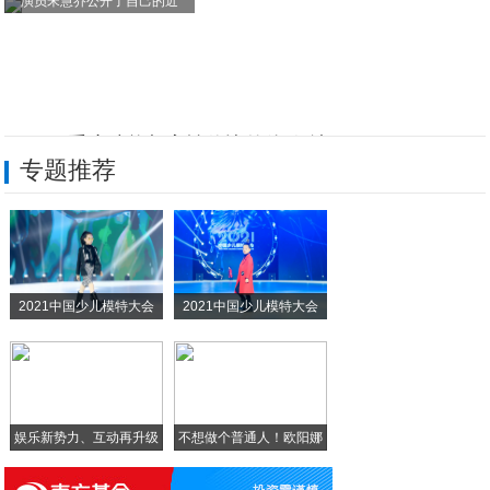
演员宋慧乔公开了自己的近
ZUK Z1重度功能与高性价比的体验 让
专题推荐
强悍性能全网通 ZUK Z1全新现货抢购
手机屏幕真的越大越好？你觉得哪个屏幕多大
集大成者：Samsung三星Galaxy
2021中国少儿模特大会
2021中国少儿模特大会
高颜值手机已降至1400元以下，双2.5
前后双面2.5D玻璃，1099元的高颜值
娱乐新势力、互动再升级
不想做个普通人！欧阳娜
娜