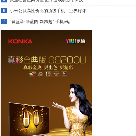
小米公认高性价比的顶级手机，业界好评
6
“襄盛举·绘蓝图·新跨越” 手机e站
7