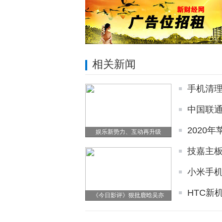
相关新闻
手机清理
中国联通
2020
娱乐新势力、互动再升级
技嘉主板
小米手
HTC新
《今日影评》狠批鹿晗吴亦