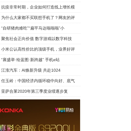
抗疫非常时期，企业如何打造线上增长模
为什么大家都不买联想手机了？网友的评
“自研猪肉难吃”“扁平马达嗡嗡嗡”小
聚焦社会正向价值 数字游戏以数字科技
小米公认高性价比的顶级手机，业界好评
“襄盛举·绘蓝图·新跨越” 手机e站
江淮汽车：AI焕新升级 共赴1024
任玉岭：中国经济内循环稳中向好、底气
亚萨合莱2020年第三季度业绩逐步复