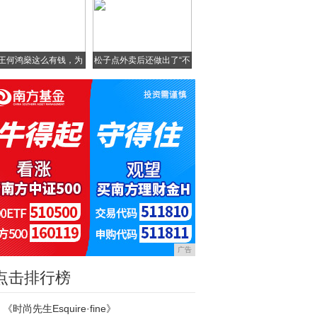
王何鸿燊这么有钱，为
松子点外卖后还做出了“不
什
广告
点击排行榜
《时尚先生Esquire·fine》