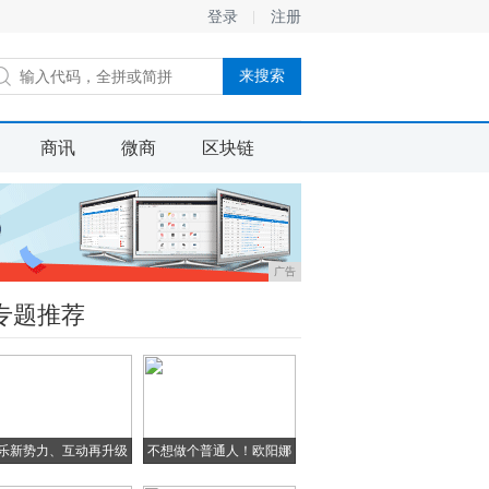
登录
注册
商讯
微商
区块链
广告
专题推荐
乐新势力、互动再升级
不想做个普通人！欧阳娜
娜