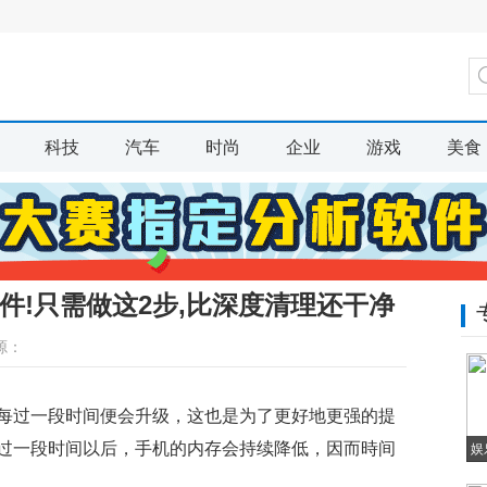
科技
汽车
时尚
企业
游戏
美食
件!只需做这2步,比深度清理还干净
源：
每过一段时间便会升级，这也是为了更好地更强的提
过一段时间以后，手机的内存会持续降低，因而時间
娱