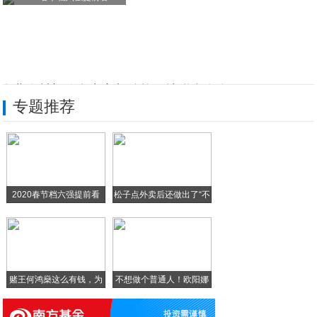
农业农村部信息中心与佳格天地联合发布20
专题推荐
良将如云|剖析郑州国风艺考画室的背后力量
餐饮企业如何突破天花板？餐饮行业饿殍千里
疫情影响换机需求，机构预测一季度中国智能
2020春节档六强提前看
松子点外卖后还做出了“不
风味不跑偏，喝咖啡就选JOINXIN玉环
喜报：一五零生命荣获“国家高新技术企业”
赌王何鸿燊这么有钱，为
不想做个普通人！欧阳娜
什
娜