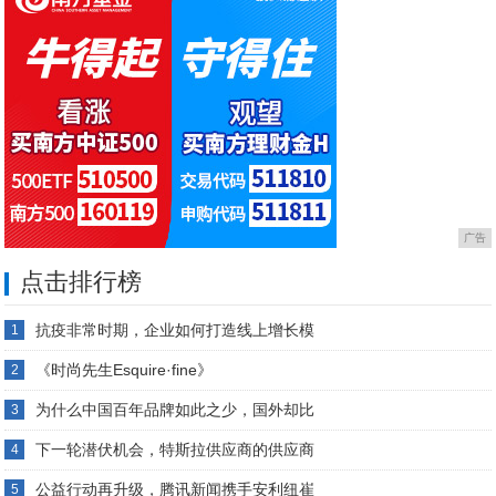
广告
点击排行榜
抗疫非常时期，企业如何打造线上增长模
1
《时尚先生Esquire·fine》
2
为什么中国百年品牌如此之少，国外却比
3
下一轮潜伏机会，特斯拉供应商的供应商
4
公益行动再升级，腾讯新闻携手安利纽崔
5