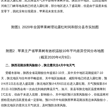
区未进入露红期，此次降温天气并不影响苹果树开花。陕西关中地区、山西运城和
河南三门峡等地虽然已经进入露红期，部分地区进入了盛花期，但是由于温度未低
至零下，因此没有出现霜冻，苹果花未发生冻害。
附图1. 2020年全国苹果树理论露红时间和部分县市实拍图
附图2 . 苹果主产省苹果树有效积温较10年平均差异空间分布地图
（截至2020年4月9日
）
二、陕西花期冻害风险较小，陕北需关注4月中旬天气
受暖冬影响，陕西全省花期较往年提前2-10天，其中关中地区花期提前7-10
天，陕北地区与往年持平略提前。关中地区如杨凌、咸阳等地已经进入露红期，预
计4月1日左右进入盛花期；陕北地区预计4月6日左右进入露红期。天气预报显示4
月1日-3日陕西会有一次由北到南的降温天气，洛川、富县等陕北地区温度将降到
1℃左右，但由于未进入花期，影响较小。关中地区预计冻害风险较小，但低温将对
授粉昆虫的活跃度造成一定影响。预计4月中旬前陕西苹果花期冻害总体风险较小，
但陕北地区仍需关注天气状况，及时预防冻害风险。