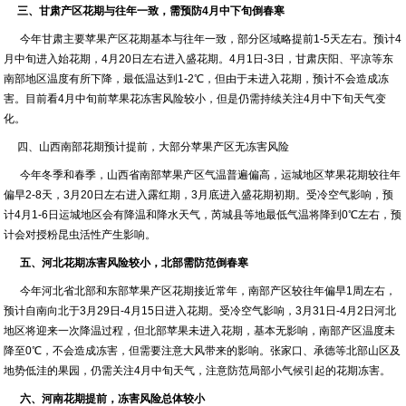
三
、甘肃产区花期与往年一致，需预防4月中下旬倒春寒
今年甘肃主要苹果产区花期基本与往年一致，部分区域略提前1-5天左右。预计4
月中旬进入始花期，4月20日左右进入盛花期。4月1日-3日，甘肃庆阳、平凉等东
南部地区温度有所下降，最低温达到1-2℃，但由于未进入花期，预计不会造成冻
害。目前看4月中旬前苹果花冻害风险较小，但是仍需持续关注4月中下旬天气变
化。
四、山西南部花期预计提前，大部分苹果产区无冻害风险
今年冬季和春季，山西省南部苹果产区气温普遍偏高，运城地区苹果花期较往年
偏早2-8天，3月20日左右进入露红期，3月底进入盛花期初期。受冷空气影响，预
计4月1-6日运城地区会有降温和降水天气，芮城县等地最低气温将降到0℃左右，预
计会对授粉昆虫活性产生影响。
五、河北花期冻害风险较小，北部需防范倒春寒
今年河北省北部和东部苹果产区花期接近常年，南部产区较往年偏早1周左右，
预计自南向北于3月29日-4月15日进入花期。受冷空气影响，3月31日-4月2日河北
地区将迎来一次降温过程，但北部苹果未进入花期，基本无影响，南部产区温度未
降至0℃，不会造成冻害，但需要注意大风带来的影响。张家口、承德等北部山区及
地势低洼的果园，仍需关注4月中旬天气，注意防范局部小气候引起的花期冻害。
六、河南花期提前，冻害风险总体较小