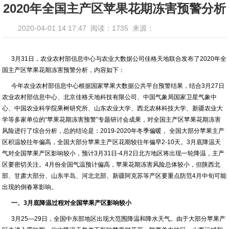
2020年全国主产区苹果花期冻害预警分析
2020-04-01 14:17:47
阅读：1735
来源：
3月31日，农业农村部信息中心与农业大数据公司佳格天地联合发布了2020年全
国主产区苹果花期冻害预警分析，内容如下：
今年农业农村部信息中心根据国家苹果大数据公共平台预警结果，结合3月27日
农业农村部信息中心、北京佳格天地科技有限公司、中国气象局国家卫星气象中
心、中国农业科学院果树研究所、山东农业大学、西北农林科技大学、新疆农业大
学等多家单位的“苹果花期冻害预警”专题研讨会成果，对全国主产区苹果花期冻害
风险进行了综合分析，总的结论是：2019-2020年冬季偏暖， 全国大部分苹果主产
区积温较往年偏高，全国大部分苹果主产区花期较往年偏早2-10天。3月底降温天
气对全国苹果产区影响较小，预计3月31日-4月2日北方地区将出现一轮降温，主产
区要密切关注。4月份全国气温预计偏高，苹果花期冻害风险总体较小，但陕西北
部、甘肃大部分、山东半岛、河北北部、新疆阿克苏等产区要重点防范4月中旬可能
出现的倒春寒影响。
一、3月底降温过程对全国苹果产区影响较小
3月25—29日，全国中东部地区出现大范围降温和降水天气。由于大部分苹果产