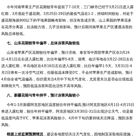
今年河南苹果主产区花期较常年提前了7-10天，三门峡市已经于3月21日进入露
红期，3月底处于盛花期。3月25日-29日的最低气温在1-2，持续时间较短，对处于
盛花期海拔800以下的平地果园略有影响，但没有造成灾害。山上果园的苹果花多
在花序分离器，抗冻能力强，几乎没有影响。预计后期河南苹果主产区遭遇冻害的
风险总体较低。
七、山东花期较常年偏早，总体冻害风险较低
山东省苹果产区花期较往年偏早，预计济南、泰安等中西部苹果产区在3月24
日-4月1日左右进入露红期，比往年偏早5-8天，淄博、临沂等地在3月22-28日左右
进入露红期，半岛地区在4月16日左右进入露红期，比往年偏早1-5天。3月31日-4
月2日将有一次冷空气过程，但最低温未降至0℃，不会对苹果生产造成影响。预计
4月份全省气温偏高，但仍需关注4月中下旬天气变化，尤其需关注是否会出现低温
和降雨天气，预防低温冻害和昆虫活性不高等风险。
八、新疆花期与常年持平，预计冻害风险较小
今年1-3月新疆阿克苏地区温度较往年持平偏高,预计阿克苏地区4月1日-4月15日
将进入露红期，较往年持平偏早。阿克苏地区3月30日-31日出现沙尘天气，但是最
低温度均高于0℃，苹果花冻害风险较小。4月中下旬仍要持续关注降温，预防冻害
风险。
根据上述监测预测情况
，建议各地密切关注天气变化，因地制宜采取相应措施，