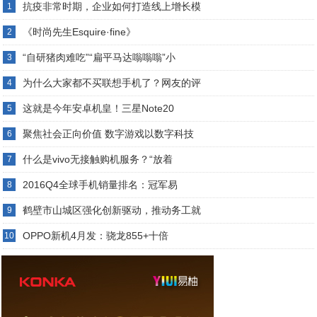
抗疫非常时期，企业如何打造线上增长模
1
《时尚先生Esquire·fine》
2
“自研猪肉难吃”“扁平马达嗡嗡嗡”小
3
为什么大家都不买联想手机了？网友的评
4
这就是今年安卓机皇！三星Note20
5
聚焦社会正向价值 数字游戏以数字科技
6
什么是vivo无接触购机服务？“放着
7
2016Q4全球手机销量排名：冠军易
8
鹤壁市山城区强化创新驱动，推动务工就
9
OPPO新机4月发：骁龙855+十倍
10