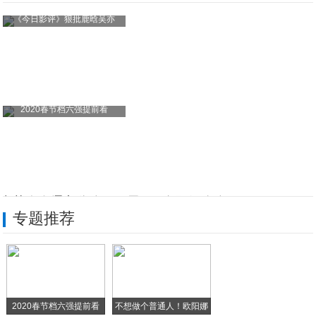
《今日影评》狠批鹿晗吴亦
2020春节档六强提前看
中荷人寿辽宁分公司开展“7•8全国保险公
专题推荐
荣耀8黑科技 定义“光学手机”新概念
酷比陈凯峰:深耕线下 用户认可酷比品牌
酷比A3何以成为线下千元畅销机？14天体
2020春节档六强提前看
不想做个普通人！欧阳娜