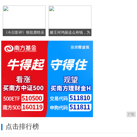
小米最新旗舰MIX阿尔法或许存在多个版本
娜
索尼防水手机再次哭晕，水洗手机正式诞生
《今日影评》狠批鹿晗吴
赌王何鸿燊这么有钱，为
亦
什
广告
点击排行榜