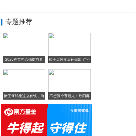
苹果官网iPhone 11这么贵！到底有
专题推荐
折叠屏电脑，笔记本电脑的新形态还是平板电
会员半价、网盘白送、游戏免费…近期超值互
《民国奇探》片尾曲上线 苏诗丁以歌声揭秘
2020春节档六强提前看
松子点外卖后还做出了“不
盘点史上“地表最强”的Java开发公司
如何为宅秘试AI师打造“有品”家庭？看看
赌王何鸿燊这么有钱，为
不想做个普通人！欧阳娜
什
娜