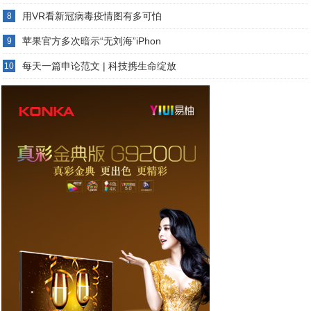
用VR看新冠病毒疫情图有多可怕
8
苹果官方多次暗示“无刘海”iPhon
9
每天一篇申论范文 | 科技携生命绽放
10