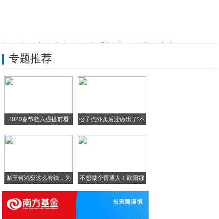
您可能一直在为您的智能手机进行错误的充电
专题推荐
为节省宽带费，选用39元100GB靠谱吗
网吧电脑速度快是因网吧有服务器，把网吧服
90Hz屏幕+一亿像素8K相机，小米10
2020春节档六强提前看
松子点外卖后还做出了“不
消失的iPhone 9回来了！价格挺香！
比亚迪转产口罩、消毒液，2月底日均产能达
赌王何鸿燊这么有钱，为
不想做个普通人！欧阳娜
什
娜