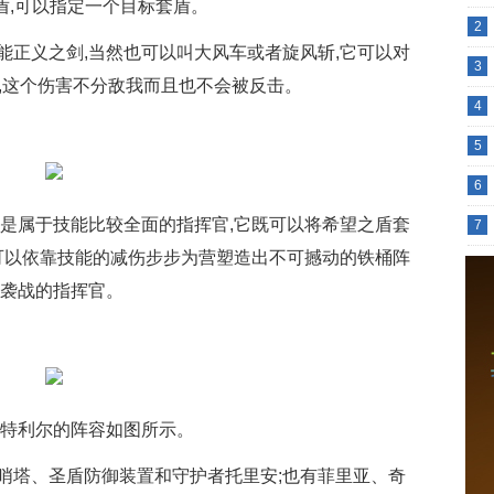
盾,可以指定一个目标套盾。
2
能正义之剑,当然也可以叫大风车或者旋风斩,它可以对
3
,这个伤害不分敌我而且也不会被反击。
4
5
6
尔是属于技能比较全面的指挥官,它既可以将希望之盾套
7
也可以依靠技能的减伤步步为营塑造出不可撼动的铁桶阵
突袭战的指挥官。
斯特利尔的阵容如图所示。
哨塔、圣盾防御装置和守护者托里安;也有菲里亚、奇