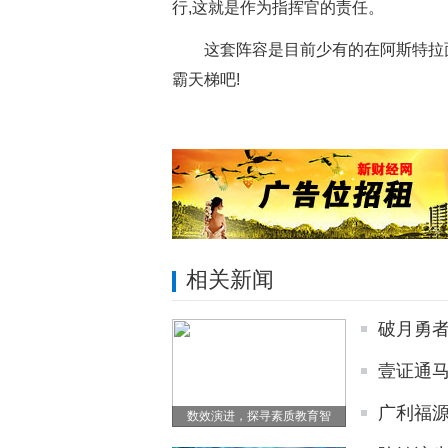
行,这就是作为指挥官的责任。
这套阵容是目前少有的在阿斯特拉
霸天梯吧!
相关新闻
破月勇
壹证通
广利福源
数效演进，探寻素质教育智