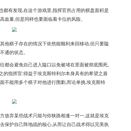
也都有发现,在这个游戏里,指挥官所占用的棋盘面积是
了高血量,但是同样也要面临着卡位的风险。
有其他棋子存在的情况下依然能顺利来回移动,但只要隘
路不通的状态。
往往都会避免自己进入隘口以免被堵在里面被彻底围死,
之的指挥官:得益于埃克斯特利尔本身具有的希望之盾
面不能用多个棋子对他进行围剿,而论单挑,埃克斯特
对方放弃某些战术只能与你狭路相逢一对一,这就是埃克
巧去保护自己阵地战的核心,从而让自己战术得以完美执