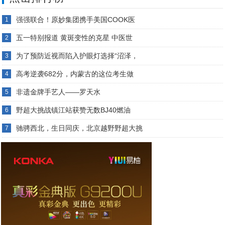
强强联合！原妙集团携手美国COOK医
1
五一特别报道 黄斑变性的克星 中医世
2
为了预防近视而陷入护眼灯选择“沼泽，
3
高考逆袭682分，内蒙古的这位考生做
4
非遗金牌手艺人——罗天水
5
野超大挑战镇江站获赞无数BJ40燃油
6
驰骋西北，生日同庆，北京越野野超大挑
7