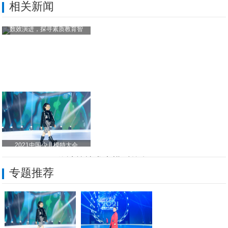
相关新闻
数效演进，探寻素质教育智
2021中国少儿模特大会
Kxmind_TC可信计算技术大模型的发
专题推荐
亚匹联APBA廖望：一球连世界
新疆天瑞通用航空石风雹：低空逐梦 疆土筑
宁波九九天一电器张春桂：平凡女性的创业微