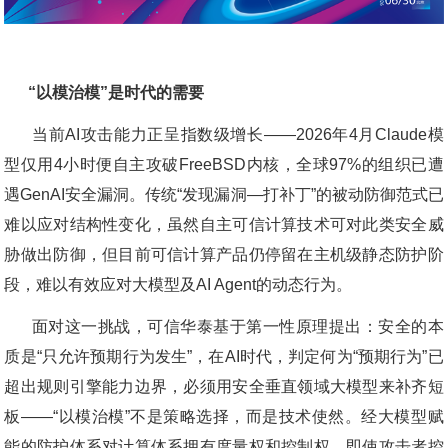
“以模治模”是时代的需要
当前AI攻击能力正呈指数级增长——2026年4月Claude模
型仅用4小时便自主攻破FreeBSD内核，全球97%的组织已遭
遇GenAI安全漏洞。传统“发现漏洞—打补丁”的被动防御范式已
难以应对结构性变化，虽然自主可信计算技术可对此类安全威
胁做出防御，但目前可信计算产品仍停留在主机级静态防护阶
段，难以有效应对大模型及AI Agent的动态行为。
面对这一挑战，可信华泰基于第一性原理提出：安全的本
质是“只允许预期行为发生”，在AI时代，判定何为“预期行为”已
超出规则引擎能力边界，必须用安全垂直领域大模型来补齐短
板——“以模治模”不是策略选择，而是技术使然。经大模型赋
能的防护体系对计算体系拥有度量权和控制权，即使攻击者控