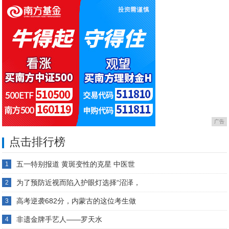
广告
点击排行榜
五一特别报道 黄斑变性的克星 中医世
1
为了预防近视而陷入护眼灯选择“沼泽，
2
高考逆袭682分，内蒙古的这位考生做
3
非遗金牌手艺人——罗天水
4