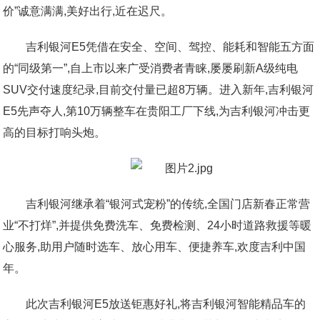
价”诚意满满,美好出行,近在迟尺。
吉利银河E5凭借在安全、空间、驾控、能耗和智能五方面
的“同级第一”,自上市以来广受消费者青睐,屡屡刷新A级纯电
SUV交付速度纪录,目前交付量已超8万辆。进入新年,吉利银河
E5先声夺人,第10万辆整车在贵阳工厂下线,为吉利银河冲击更
高的目标打响头炮。
吉利银河继承着“银河式宠粉”的传统,全国门店新春正常营
业“不打烊”,并提供免费洗车、免费检测、24小时道路救援等暖
心服务,助用户随时选车、放心用车、便捷养车,欢度吉利中国
年。
此次吉利银河E5放送钜惠好礼,将吉利银河智能精品车的