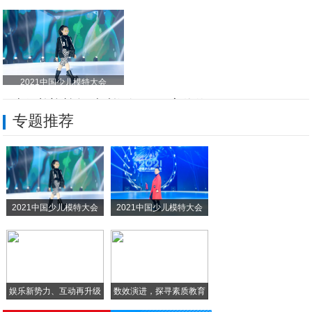
2021中国少儿模特大会
钜惠好礼迎蛇年 吉利银河E5至高价值1.
专题推荐
双奖闪耀实力不凡 长城新能源再获央视权威
年货节点燃新春“烟火气”，红豆股份舒适新
家庭维修行业的破局者：啄木鸟平台化模式的
2021中国少儿模特大会
2021中国少儿模特大会
雅阁酒店集团 入冬海岛看雪景，尽在金永
雅阁酒店集团 探索云南旅游目的地，尽在弥
娱乐新势力、互动再升级
数效演进，探寻素质教育
智