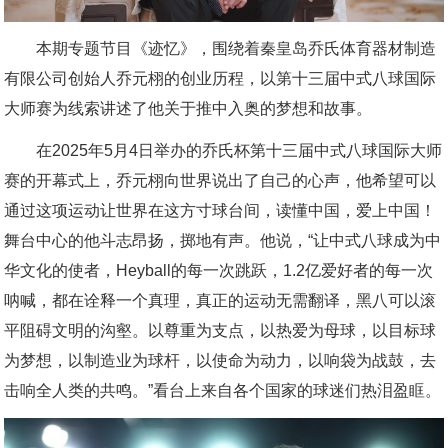
本期专题节目《迹忆》，围绕着秦皇岛乔氏体育器材制造
有限公司创始人乔元栩的创业历程，以第十三届中式八球国际
大师赛为线索讲述了他关于推中入奥的梦想和故事。
在2025年5月4日举办的乔氏杯第十三届中式八球国际大师
赛的开幕式上，乔元栩向世界说出了自己的心声，他希望可以
通过这项运动让世界在这方寸球台间，读懂中国，爱上中国！
舞台中心的他斗志昂扬，掷地有声。他说，“让中式八球成为中
华文化的使者，Heyball的每一次跳跃，1.2亿爱好者的每一次
呐喊，都在诠释一个真理，真正的运动无需翻译，黑八可以滚
平阻碍文明的沟壑。以尊重为支点，以热爱为母球，以目标球
为梦想，以制造业为球杆，以使命为动力，以响袋为战鼓，去
击响全人类的共鸣。”看台上来自各个国家的球迷们热泪盈眶。