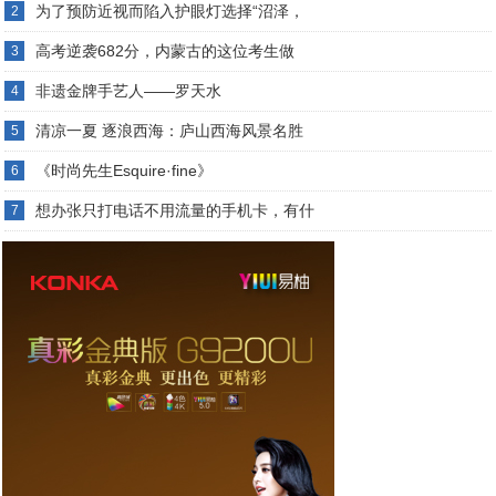
为了预防近视而陷入护眼灯选择“沼泽，
2
高考逆袭682分，内蒙古的这位考生做
3
非遗金牌手艺人——罗天水
4
清凉一夏 逐浪西海：庐山西海风景名胜
5
《时尚先生Esquire·fine》
6
想办张只打电话不用流量的手机卡，有什
7