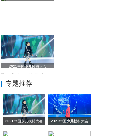
2021中国少儿模特大会
推中入奥·向海图存
专题推荐
宁波欧熠乐傅博：OGI＋AI的无限可能
兰宝国产沸石转轮十年突围，重塑转轮市场格
日联科技在线CT破解行业难题，赋能新能源
2021中国少儿模特大会
2021中国少儿模特大会
林氏浙商物流盛倩华：车轮上的温度