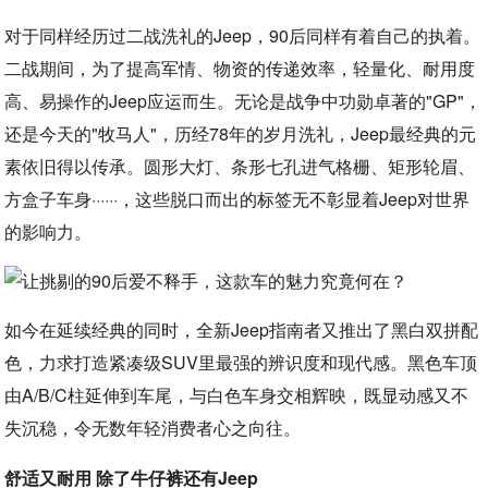
对于同样经历过二战洗礼的Jeep，90后同样有着自己的执着。
二战期间，为了提高军情、物资的传递效率，轻量化、耐用度
高、易操作的Jeep应运而生。无论是战争中功勋卓著的"GP"，
还是今天的"牧马人"，历经78年的岁月洗礼，Jeep最经典的元
素依旧得以传承。圆形大灯、条形七孔进气格栅、矩形轮眉、
方盒子车身······，这些脱口而出的标签无不彰显着Jeep对世界
的影响力。
如今在延续经典的同时，全新Jeep指南者又推出了黑白双拼配
色，力求打造紧凑级SUV里最强的辨识度和现代感。黑色车顶
由A/B/C柱延伸到车尾，与白色车身交相辉映，既显动感又不
失沉稳，令无数年轻消费者心之向往。
舒适又耐用 除了牛仔裤还有Jeep