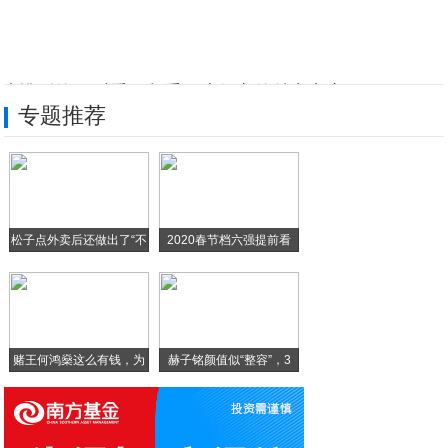
让挑剔的90后爱不释手，这款车的魅力究竟
专题推荐
从冠状肺炎疫情 透析微观大数据应用方向
风雨中有呷哺相伴，坚信有爱就会赢！
一线抗疫 艾尼提【Anyty】内窥镜助力
松子点外卖后还做出了“不
2020春节档六强提前看
关注疫情之下的癌症患者，QTC Care
一封家书 共盼春来 书香门地与代理商、经
赌王何鸿燊这么有钱，为
赫子铭颜值似“整容”，3
什