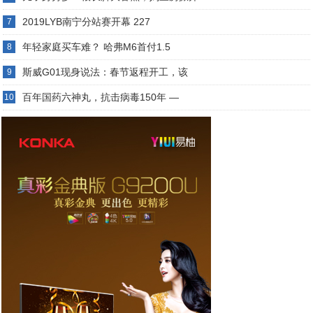
2019LYB南宁分站赛开幕 227
7
年轻家庭买车难？ 哈弗M6首付1.5
8
斯威G01现身说法：春节返程开工，该
9
百年国药六神丸，抗击病毒150年 —
10