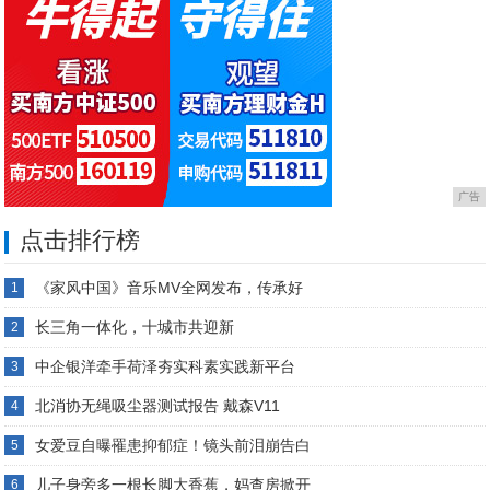
广告
点击排行榜
《家风中国》音乐MV全网发布，传承好
1
长三角一体化，十城市共迎新
2
中企银洋牵手荷泽夯实科素实践新平台
3
北消协无绳吸尘器测试报告 戴森V11
4
女爱豆自曝罹患抑郁症！镜头前泪崩告白
5
儿子身旁多一根长脚大香蕉，妈查房掀开
6