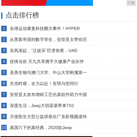
广告
点击排行榜
全球运动康复科技圈大事件！HYPER
1
从黑客帝国到数字孪生，安世亚太带你历
2
东风渐起，“泛娱乐”巨变前夜，UAD
3
疫情当前 天九共享携手大健康产业伙伴
4
圣美生物与澳门大学、中山大学附属第一
5
共克时艰，全力以赴！安琪与您同行
6
安世亚太发布增材工艺仿真软件助力中国
7
深度生活，Jeep大切诺基带来7X2
8
天使医生大型公益讲座在广东影视频道特
9
真国六下的真经典，2020款Jeep
10