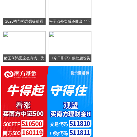
干细胞新用途：细胞因子在皮肤修复领域的新
源兴基因携手多家生物企业，加速新冠疫苗研
2020春节档六强提前看
松子点外卖后还做出了“不
圣美生物与澳门大学、中山大学附属第一医院
全球运动康复科技圈大事件！HYPERIC
赌王何鸿燊这么有钱，为
《今日影评》狠批鹿晗吴
什
亦