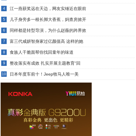
江一燕获奖远在天边，网友实锤近在眼前
4
儿子身旁多一根长脚大香蕉，妈查房掀开
5
同样都是转型导演，为什么赵薇的跨界效
6
富三代咸妍智身家过亿颜值高 这样的她
7
食族人干脆面帮你找回童年的味道
8
整改落实有成效 扎实开展主题教育“回
9
日本年度车前十！Jeep牧马人唯一美
10