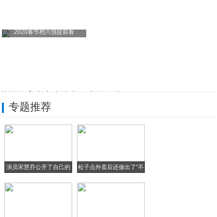
2020春节档六强提前看
英语教育专家麦迪老师应邀会见国际政要
专题推荐
5G未来进行时 中兴通讯推动科技与艺术的
奥鹏教育与阿里云进行战略合作并签署框架合
冬日滋润保湿好物大赏之Cellpure组
演员宋慧乔公开了自己的
松子点外卖后还做出了“不
《家风中国》音乐MV全网发布，传承好家风
近
供给侧改革激活存量生命力 酒店业“大厂”