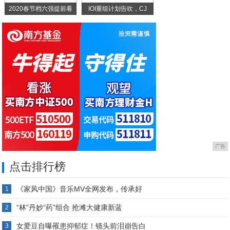
2020春节档六强提前看
IOI重组计划告吹，CJ
广告
点击排行榜
《家风中国》音乐MV全网发布，传承好
1
“林”丹妙“药”组合 抢滩大健康新蓝
2
女爱豆自曝罹患抑郁症！镜头前泪崩告白
3